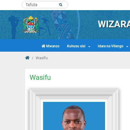
WIZARA
Mwanzo
Kuhusu sisi
Idara na Vitengo
Wasifu
Wasifu