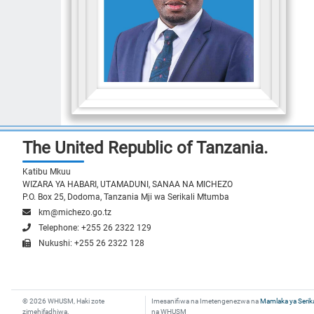
The United Republic of Tanzania.
Katibu Mkuu
WIZARA YA HABARI, UTAMADUNI, SANAA NA MICHEZO
P.O. Box 25, Dodoma, Tanzania Mji wa Serikali Mtumba
km@michezo.go.tz
Telephone: +255 26 2322 129
Nukushi: +255 26 2322 128
© 2026 WHUSM, Haki zote
Imesanifiwa na Imetengenezwa na
Mamlaka ya Serik
zimehifadhiwa.
na WHUSM