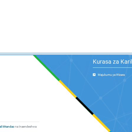
Kurasa za Kari
Majukumu ya Wizara
ali Mtandao
na Inaendeshwa