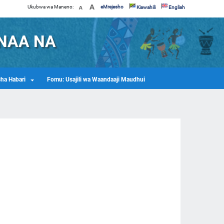
Ukubwa wa Maneno:
eMrejesho
Kiswahili
English
ANAA NA
cha Habari
Fomu: Usajili wa Waandaaji Maudhui