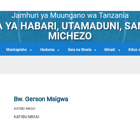
Jamhuri ya Muungano wa Tanzania
 YA HABARI, UTAMADUNI, S
MICHEZO
Machapisho
Huduma
Sera na Sheria
Miradi
Kituo 
Bw. Gerson Msigwa
KATIBU MKUU
KATIBU MKUU