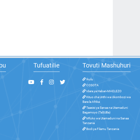
bu
Tufuatilie
Tovuti Mashuhuri
Ikulu
COSOTA
Idara ya Habari-MAELEZO
Kituo cha Urithi wa Ukombozi wa
Bara la Afrika
Taasisi ya Sanaa na Utamaduni
Bagamoyo (TaSUBa)
Mfuko wa Utamaduni na Sanaa
Tanzania
Bodi ya Filamu Tanzania