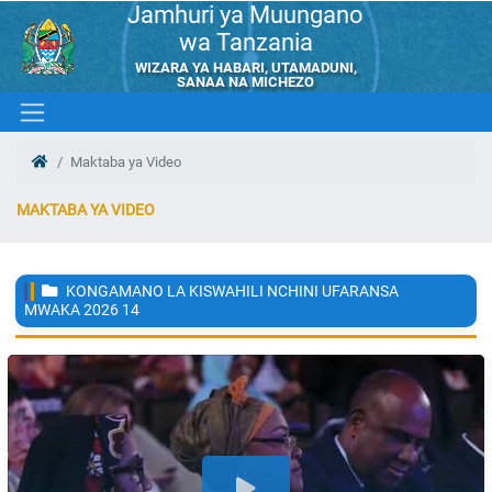
Jamhuri ya Muungano
wa Tanzania
WIZARA YA HABARI, UTAMADUNI,
SANAA NA MICHEZO
Maktaba ya Video
MAKTABA YA VIDEO
KONGAMANO LA KISWAHILI NCHINI UFARANSA
MWAKA 2026
14