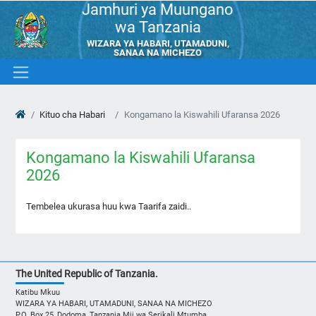
Jamhuri ya Muungano
wa Tanzania
WIZARA YA HABARI, UTAMADUNI,
SANAA NA MICHEZO
Kituo cha Habari
Kongamano la Kiswahili Ufaransa 2026
Kongamano la Kiswahili Ufaransa
2026
Tembelea ukurasa huu kwa Taarifa zaidi..
The United Republic of Tanzania.
Katibu Mkuu
WIZARA YA HABARI, UTAMADUNI, SANAA NA MICHEZO
P.O. Box 25, Dodoma, Tanzania Mji wa Serikali Mtumba