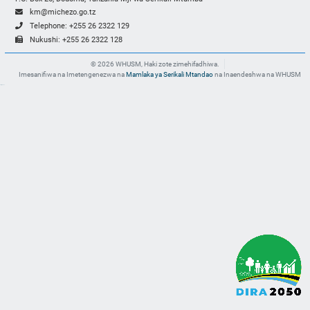
km@michezo.go.tz
Telephone: +255 26 2322 129
Nukushi: +255 26 2322 128
© 2026 WHUSM, Haki zote zimehifadhiwa.
Imesanifiwa na Imetengenezwa na
Mamlaka ya Serikali Mtandao
na Inaendeshwa na WHUSM
slot gacor