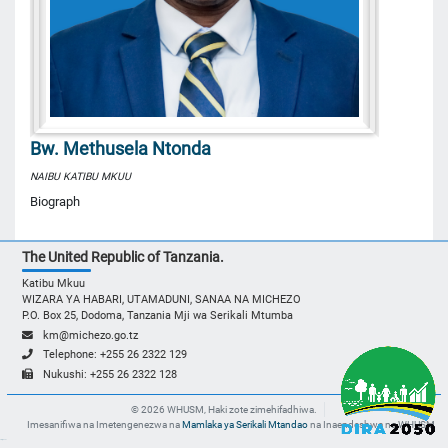
Bw. Methusela Ntonda
NAIBU KATIBU MKUU
Biograph
The United Republic of Tanzania.
Katibu Mkuu
WIZARA YA HABARI, UTAMADUNI, SANAA NA MICHEZO
P.O. Box 25, Dodoma, Tanzania Mji wa Serikali Mtumba
km@michezo.go.tz
Telephone: +255 26 2322 129
Nukushi: +255 26 2322 128
© 2026 WHUSM, Haki zote zimehifadhiwa.
Imesanifiwa na Imetengenezwa na
Mamlaka ya Serikali Mtandao
na Inaendeshwa na WHUSM
slot gacor