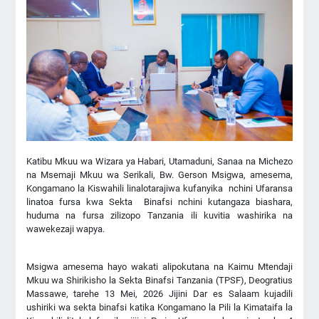
Katibu Mkuu wa Wizara ya Habari, Utamaduni, Sanaa na Michezo
na Msemaji Mkuu wa Serikali, Bw. Gerson Msigwa, amesema,
Kongamano la Kiswahili linalotarajiwa kufanyika nchini Ufaransa
linatoa fursa kwa Sekta Binafsi nchini kutangaza biashara,
huduma na fursa zilizopo Tanzania ili kuvitia washirika na
wawekezaji wapya.
Msigwa amesema hayo wakati alipokutana na Kaimu Mtendaji
Mkuu wa Shirikisho la Sekta Binafsi Tanzania (TPSF), Deogratius
Massawe, tarehe 13 Mei, 2026 Jijini Dar es Salaam kujadili
ushiriki wa sekta binafsi katika Kongamano la Pili la Kimataifa la