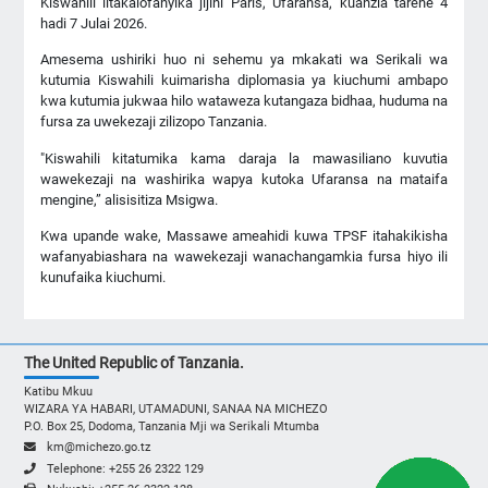
Kiswahili litakalofanyika jijini Paris, Ufaransa, kuanzia tarehe 4
hadi 7 Julai 2026.
Amesema ushiriki huo ni sehemu ya mkakati wa Serikali wa
kutumia Kiswahili kuimarisha diplomasia ya kiuchumi ambapo
kwa kutumia jukwaa hilo wataweza kutangaza bidhaa, huduma na
fursa za uwekezaji zilizopo Tanzania.
"Kiswahili kitatumika kama daraja la mawasiliano kuvutia
wawekezaji na washirika wapya kutoka Ufaransa na mataifa
mengine,” alisisitiza Msigwa.
Kwa upande wake, Massawe ameahidi kuwa TPSF itahakikisha
wafanyabiashara na wawekezaji wanachangamkia fursa hiyo ili
kunufaika kiuchumi.
The United Republic of Tanzania.
Katibu Mkuu
WIZARA YA HABARI, UTAMADUNI, SANAA NA MICHEZO
P.O. Box 25, Dodoma, Tanzania Mji wa Serikali Mtumba
km@michezo.go.tz
Telephone: +255 26 2322 129