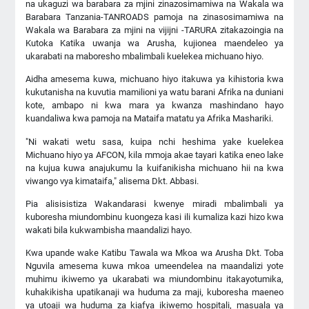
na ukaguzi wa barabara za mjini zinazosimamiwa na Wakala wa
Barabara Tanzania-TANROADS pamoja na zinasosimamiwa na
Wakala wa Barabara za mjini na vijijni -TARURA zitakazoingia na
Kutoka Katika uwanja wa Arusha, kujionea maendeleo ya
ukarabati na maboresho mbalimbali kuelekea michuano hiyo.
Aidha amesema kuwa, michuano hiyo itakuwa ya kihistoria kwa
kukutanisha na kuvutia mamilioni ya watu barani Afrika na duniani
kote, ambapo ni kwa mara ya kwanza mashindano hayo
kuandaliwa kwa pamoja na Mataifa matatu ya Afrika Mashariki.
"Ni wakati wetu sasa, kuipa nchi heshima yake kuelekea
Michuano hiyo ya AFCON, kila mmoja akae tayari katika eneo lake
na kujua kuwa anajukumu la kuifanikisha michuano hii na kwa
viwango vya kimataifa," alisema Dkt. Abbasi.
Pia alisisistiza Wakandarasi kwenye miradi mbalimbali ya
kuboresha miundombinu kuongeza kasi ili kumaliza kazi hizo kwa
wakati bila kukwambisha maandalizi hayo.
Kwa upande wake Katibu Tawala wa Mkoa wa Arusha Dkt. Toba
Nguvila amesema kuwa mkoa umeendelea na maandalizi yote
muhimu ikiwemo ya ukarabati wa miundombinu itakayotumika,
kuhakikisha upatikanaji wa huduma za maji, kuboresha maeneo
ya utoaji wa huduma za kiafya ikiwemo hospitali, masuala ya