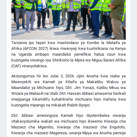
Tanzania ipo tayari kwa mashindano ya Kombe la Mataifa ya
Afrika (AFCON 2027) ikiwa mwenyeji kwa kushirikiana na Kenya
na Uganda ambapo maandalizi yamefikia hatua nzuri kwa
kuzingatia viwango vya Shirikisho la Mpira wa Miguu Barani Afrika
(CAF) vinavyotakiwa.
Akizungumza hii leo Julai 3, 2026 Jijini Arusha kwa niaba ya
Mwenyekiti wa Kamati ya Kitaifa ya Makatibu Wakuu ya
Maandalizi ya Michuano hiyo, Dkt. Jim Yonazi, Katibu Mkuu wa
Wizara ya Maliasili na Utalii Dkt. Hassan Abbasi amesema Serikali
imejipanga kikamilifu kuhakikisha michuano hiyo inafana kwa
kuzingatia mipango na mikakati thabiti iliyopo.
Dkt. Abbasi ameiongoza Kamati hiyo iliyotembelea viwanja
vitakavyotumika wakati wa michuano hiyo ikiwemo Kiwanja cha
Mazoezi cha Mgambo, kiwanja cha mazoezi cha Engutoto,
Kiwanja cha mazoezi Magereza, uwanja Mpya wa Arusha pamoja