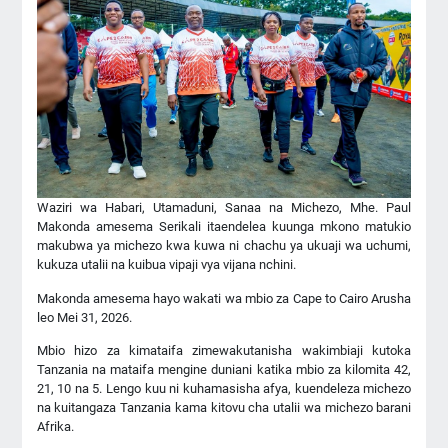
Waziri wa Habari, Utamaduni, Sanaa na Michezo, Mhe. Paul
Makonda amesema Serikali itaendelea kuunga mkono matukio
makubwa ya michezo kwa kuwa ni chachu ya ukuaji wa uchumi,
kukuza utalii na kuibua vipaji vya vijana nchini.
Makonda amesema hayo wakati wa mbio za Cape to Cairo Arusha
leo Mei 31, 2026.
Mbio hizo za kimataifa zimewakutanisha wakimbiaji kutoka
Tanzania na mataifa mengine duniani katika mbio za kilomita 42,
21, 10 na 5. Lengo kuu ni kuhamasisha afya, kuendeleza michezo
na kuitangaza Tanzania kama kitovu cha utalii wa michezo barani
Afrika.