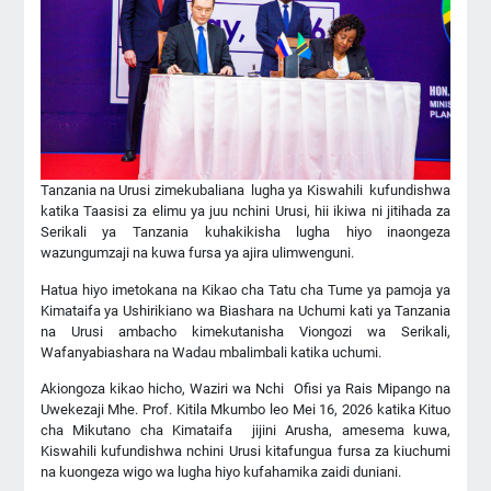
Tanzania na Urusi zimekubaliana lugha ya Kiswahili kufundishwa
katika Taasisi za elimu ya juu nchini Urusi, hii ikiwa ni jitihada za
Serikali ya Tanzania kuhakikisha lugha hiyo inaongeza
wazungumzaji na kuwa fursa ya ajira ulimwenguni.
Hatua hiyo imetokana na Kikao cha Tatu cha Tume ya pamoja ya
Kimataifa ya Ushirikiano wa Biashara na Uchumi kati ya Tanzania
na Urusi ambacho kimekutanisha Viongozi wa Serikali,
Wafanyabiashara na Wadau mbalimbali katika uchumi.
Akiongoza kikao hicho, Waziri wa Nchi Ofisi ya Rais Mipango na
Uwekezaji Mhe. Prof. Kitila Mkumbo leo Mei 16, 2026 katika Kituo
cha Mikutano cha Kimataifa jijini Arusha, amesema kuwa,
Kiswahili kufundishwa nchini Urusi kitafungua fursa za kiuchumi
na kuongeza wigo wa lugha hiyo kufahamika zaidi duniani.