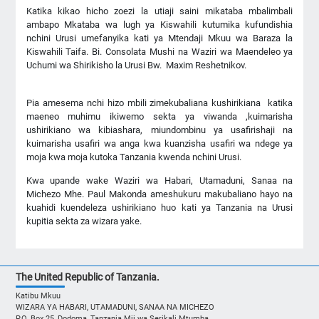
Katika kikao hicho zoezi la utiaji saini mikataba mbalimbali
ambapo Mkataba wa lugh ya Kiswahili kutumika kufundishia
nchini Urusi umefanyika kati ya Mtendaji Mkuu wa Baraza la
Kiswahili Taifa. Bi. Consolata Mushi na Waziri wa Maendeleo ya
Uchumi wa Shirikisho la Urusi Bw. Maxim Reshetnikov.
Pia amesema nchi hizo mbili zimekubaliana kushirikiana katika
maeneo muhimu ikiwemo sekta ya viwanda ,kuimarisha
ushirikiano wa kibiashara, miundombinu ya usafirishaji na
kuimarisha usafiri wa anga kwa kuanzisha usafiri wa ndege ya
moja kwa moja kutoka Tanzania kwenda nchini Urusi.
Kwa upande wake Waziri wa Habari, Utamaduni, Sanaa na
Michezo Mhe. Paul Makonda ameshukuru makubaliano hayo na
kuahidi kuendeleza ushirikiano huo kati ya Tanzania na Urusi
kupitia sekta za wizara yake.
The United Republic of Tanzania.
Katibu Mkuu
WIZARA YA HABARI, UTAMADUNI, SANAA NA MICHEZO
P.O. Box 25, Dodoma, Tanzania Mji wa Serikali Mtumba