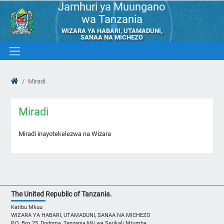
Jamhuri ya Muungano
wa Tanzania
WIZARA YA HABARI, UTAMADUNI,
SANAA NA MICHEZO
Miradi
Miradi
Miradi inayotekelezwa na Wizara
The United Republic of Tanzania.
Katibu Mkuu
WIZARA YA HABARI, UTAMADUNI, SANAA NA MICHEZO
P.O. Box 25, Dodoma, Tanzania Mji wa Serikali Mtumba