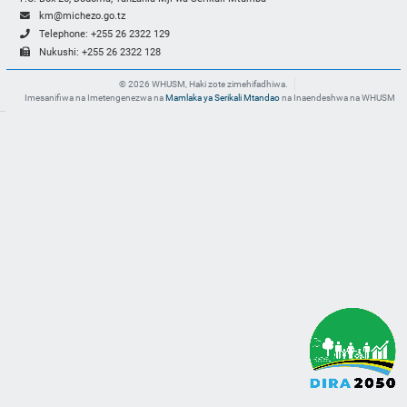
km@michezo.go.tz
Telephone: +255 26 2322 129
Nukushi: +255 26 2322 128
© 2026 WHUSM, Haki zote zimehifadhiwa.
Imesanifiwa na Imetengenezwa na
Mamlaka ya Serikali Mtandao
na Inaendeshwa na WHUSM
slot gacor